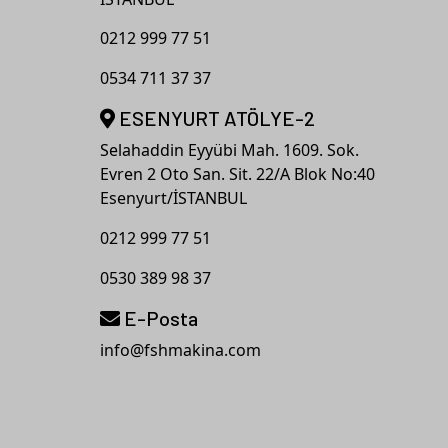
0212 999 77 51
0534 711 37 37
ESENYURT ATÖLYE-2
Selahaddin Eyyübi Mah. 1609. Sok.
Evren 2 Oto San. Sit. 22/A Blok No:40
Esenyurt/İSTANBUL
0212 999 77 51
0530 389 98 37
E-Posta
info@fshmakina.com