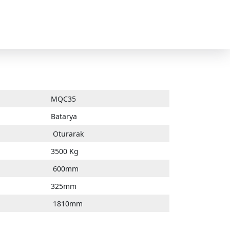
MQC35
Batarya
Oturarak
3500 Kg
600mm
325mm
1810mm