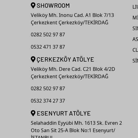
SHOWROOM
L
Veliköy Mh. Inonu Cad. A1 Blok 7/13
M
Çerkezkent Çerkezköy/TEKİRDAĞ
S
0282 502 97 87
A
0532 471 37 87
CL
ÇERKEZKÖY ATÖLYE
Sİ
Veliköy Mh. Dere Cad. C21 Blok 4/2D
Çerkezkent Çerkezköy/TEKİRDAĞ
0282 502 97 87
0532 374 27 37
ESENYURT ATÖLYE
Selahaddin Eyyübi Mh. 1613 Sk. Evren 2
Oto San Sit 25-A Blok No:1 Esenyurt/
İSTANBUL